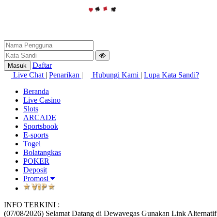
Daftar
Masuk
Live Chat
|
Penarikan
|
Hubungi Kami
|
Lupa Kata Sandi?
Beranda
Live Casino
Slots
ARCADE
Sportsbook
E-sports
Togel
Bolatangkas
POKER
Deposit
Promosi
INFO TERKINI :
(07/08/2026)
Selamat Datang di Dewavegas Gunakan Link Alternatif 