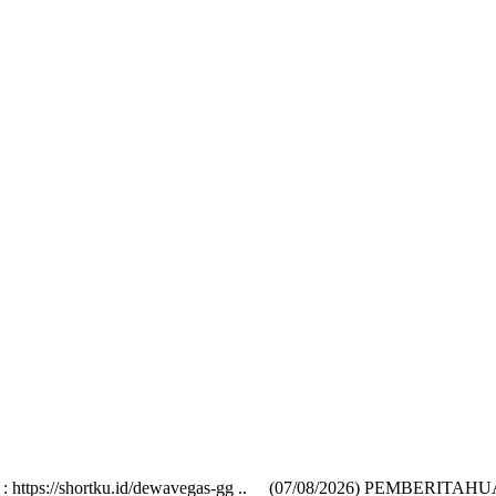
: https://shortku.id/dewavegas-gg ..
(07/08/2026)
PEMBERITAHUA