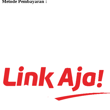
Metode Pembayaran :