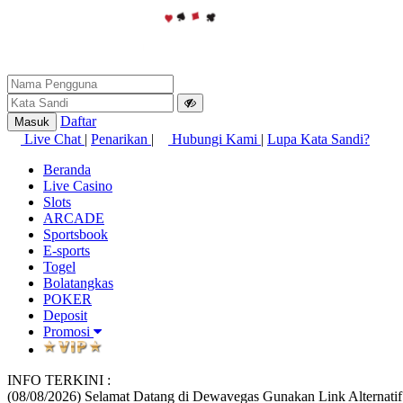
Daftar
Masuk
Live Chat
|
Penarikan
|
Hubungi Kami
|
Lupa Kata Sandi?
Beranda
Live Casino
Slots
ARCADE
Sportsbook
E-sports
Togel
Bolatangkas
POKER
Deposit
Promosi
INFO TERKINI :
(08/08/2026)
Selamat Datang di Dewavegas Gunakan Link Alternatif 