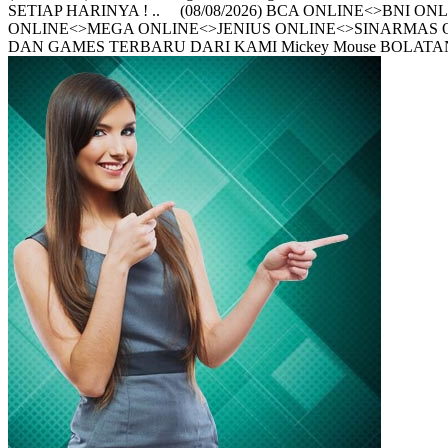
SETIAP HARINYA ! ..
(08/08/2026)
BCA ONLINE<>BNI ON
ONLINE<>MEGA ONLINE<>JENIUS ONLINE<>SINARMAS 
DAN GAMES TERBARU DARI KAMI Mickey Mouse BOLATA