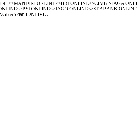
LINE<>MANDIRI ONLINE<>BRI ONLINE<>CIMB NIAGA ON
ONLINE<>BSI ONLINE<>JAGO ONLINE<>SEABANK ONLIN
NGKAS dan IDNLIVE ..