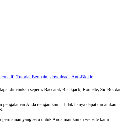
ternatif
|
Tutorial Bermain
|
download
|
Anti-Blokir
apat dimainkan seperti: Baccarat, Blackjack, Roulette, Sic Bo, dan
an pengalaman Anda dengan kami. Tidak hanya dapat dimainkan
S.
ta permainan yang seru untuk Anda mainkan di website kami