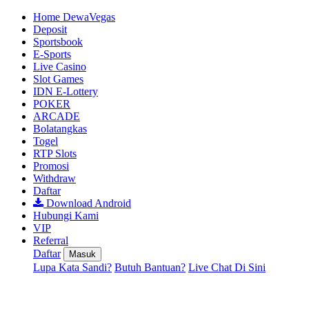
Home DewaVegas
Deposit
Sportsbook
E-Sports
Live Casino
Slot Games
IDN E-Lottery
POKER
ARCADE
Bolatangkas
Togel
RTP Slots
Promosi
Withdraw
Daftar
Download Android
Hubungi Kami
VIP
Referral
Daftar
Masuk
Lupa Kata Sandi?
Butuh Bantuan?
Live Chat Di Sini