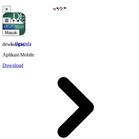
✕
Daftar
Masuk
Beranda
dewavegas
Aplikasi Mobile
Download